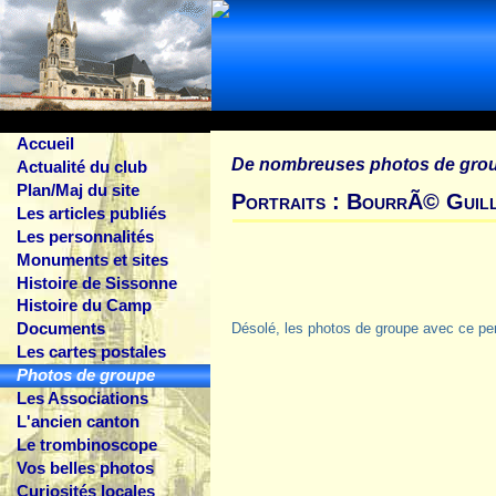
Accueil
De nombreuses photos de gro
Actualité du club
Plan/Maj du site
Portraits : BourrÃ© Guil
Les articles publiés
Les personnalités
Monuments et sites
Histoire de Sissonne
Histoire du Camp
Documents
Désolé, les photos de groupe avec ce pe
Les cartes postales
Photos de groupe
Les Associations
L'ancien canton
Le trombinoscope
Vos belles photos
Curiosités locales