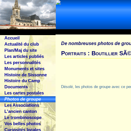
Accueil
De nombreuses photos de gro
Actualité du club
Plan/Maj du site
Portraits : Boutillier SÃ©
Les articles publiés
Les personnalités
Monuments et sites
Histoire de Sissonne
Histoire du Camp
Documents
Désolé, les photos de groupe avec ce pe
Les cartes postales
Photos de groupe
Les Associations
L'ancien canton
Le trombinoscope
Vos belles photos
Curiosités locales