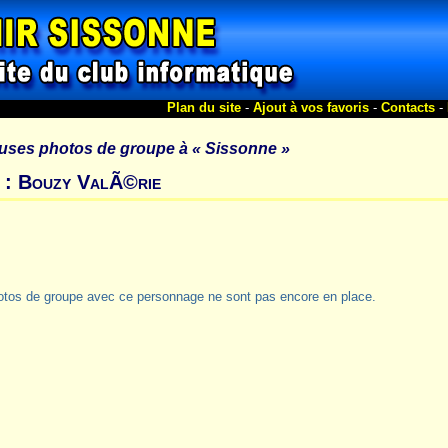
Plan du site
-
Ajout à vos favoris
-
Contacts
-
uses photos de groupe à
« Sissonne »
 : Bouzy ValÃ©rie
otos de groupe avec ce personnage ne sont pas encore en place.