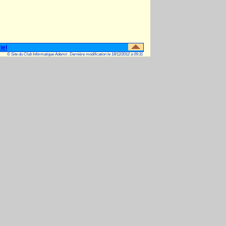
iel
© Site du Club Informatique Ademir. Dernière modification le 18/12/2012 à 09:31