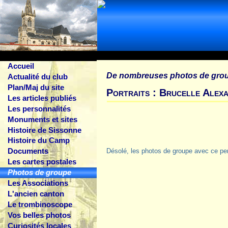
Accueil
De nombreuses photos de gro
Actualité du club
Plan/Maj du site
Portraits : Brucelle Alex
Les articles publiés
Les personnalités
Monuments et sites
Histoire de Sissonne
Histoire du Camp
Documents
Désolé, les photos de groupe avec ce pe
Les cartes postales
Photos de groupe
Les Associations
L'ancien canton
Le trombinoscope
Vos belles photos
Curiosités locales