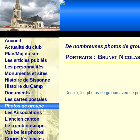
Accueil
De nombreuses photos de gro
Actualité du club
Plan/Maj du site
Portraits : Brunet Nicola
Les articles publiés
Les personnalités
Monuments et sites
Histoire de Sissonne
Histoire du Camp
Documents
Désolé, les photos de groupe avec ce pe
Les cartes postales
Photos de groupe
Les Associations
L'ancien canton
Le trombinoscope
Vos belles photos
Curiosités locales