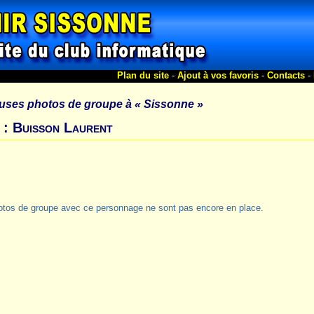
Plan du site
-
Ajout à vos favoris
-
Contacts
-
uses photos de groupe à
« Sissonne »
 : Buisson Laurent
otos de groupe avec ce personnage ne sont pas encore en place.