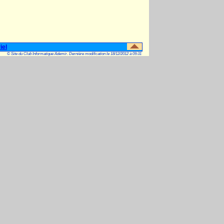
iel
© Site du Club Informatique Ademir. Dernière modification le 18/12/2012 à 09:31