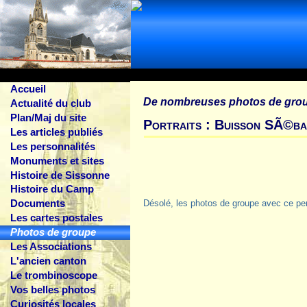
Accueil
De nombreuses photos de gro
Actualité du club
Plan/Maj du site
Portraits : Buisson SÃ©ba
Les articles publiés
Les personnalités
Monuments et sites
Histoire de Sissonne
Histoire du Camp
Documents
Désolé, les photos de groupe avec ce pe
Les cartes postales
Photos de groupe
Les Associations
L'ancien canton
Le trombinoscope
Vos belles photos
Curiosités locales