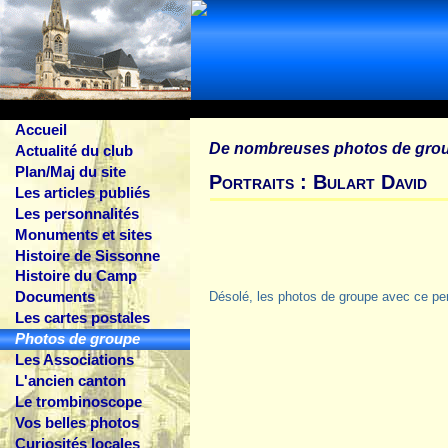
Accueil
De nombreuses photos de gro
Actualité du club
Plan/Maj du site
Portraits : Bulart David
Les articles publiés
Les personnalités
Monuments et sites
Histoire de Sissonne
Histoire du Camp
Documents
Désolé, les photos de groupe avec ce pe
Les cartes postales
Photos de groupe
Les Associations
L'ancien canton
Le trombinoscope
Vos belles photos
Curiosités locales