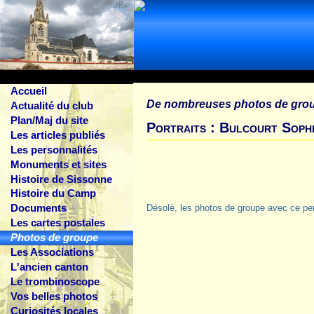
Accueil
De nombreuses photos de gro
Actualité du club
Plan/Maj du site
Portraits : Bulcourt Soph
Les articles publiés
Les personnalités
Monuments et sites
Histoire de Sissonne
Histoire du Camp
Documents
Désolé, les photos de groupe avec ce pe
Les cartes postales
Photos de groupe
Les Associations
L'ancien canton
Le trombinoscope
Vos belles photos
Curiosités locales