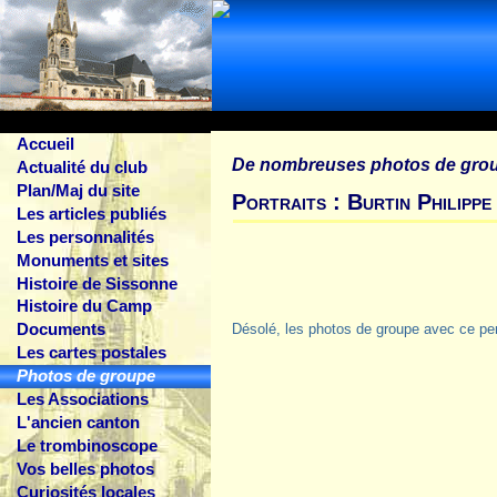
Accueil
De nombreuses photos de gro
Actualité du club
Plan/Maj du site
Portraits : Burtin Philippe
Les articles publiés
Les personnalités
Monuments et sites
Histoire de Sissonne
Histoire du Camp
Documents
Désolé, les photos de groupe avec ce pe
Les cartes postales
Photos de groupe
Les Associations
L'ancien canton
Le trombinoscope
Vos belles photos
Curiosités locales