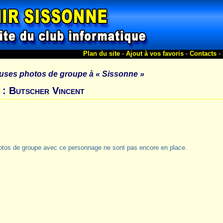
Plan du site
-
Ajout à vos favoris
-
Contacts
-
uses photos de groupe à
« Sissonne »
 : Butscher Vincent
otos de groupe avec ce personnage ne sont pas encore en place.