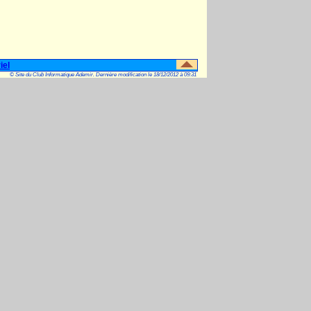
iel
© Site du Club Informatique Ademir. Dernière modification le 18/12/2012 à 09:31