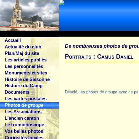
Accueil
De nombreuses photos de gro
Actualité du club
Plan/Maj du site
Portraits : Camus Daniel
Les articles publiés
Les personnalités
Monuments et sites
Histoire de Sissonne
Histoire du Camp
Documents
Désolé, les photos de groupe avec ce pe
Les cartes postales
Photos de groupe
Les Associations
L'ancien canton
Le trombinoscope
Vos belles photos
Curiosités locales