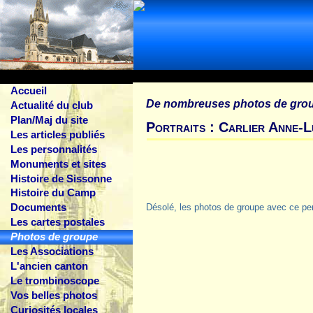
Accueil
De nombreuses photos de gro
Actualité du club
Plan/Maj du site
Portraits : Carlier Anne-L
Les articles publiés
Les personnalités
Monuments et sites
Histoire de Sissonne
Histoire du Camp
Documents
Désolé, les photos de groupe avec ce pe
Les cartes postales
Photos de groupe
Les Associations
L'ancien canton
Le trombinoscope
Vos belles photos
Curiosités locales