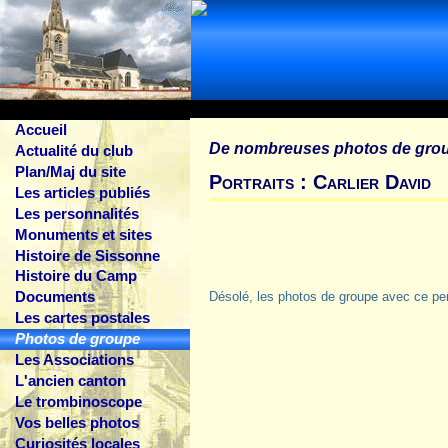
Accueil
De nombreuses photos de gro
Actualité du club
Plan/Maj du site
Portraits : Carlier David
Les articles publiés
Les personnalités
Monuments et sites
Histoire de Sissonne
Histoire du Camp
Documents
Désolé, les photos de groupe avec ce pe
Les cartes postales
Photos de groupe
Les Associations
L'ancien canton
Le trombinoscope
Vos belles photos
Curiosités locales