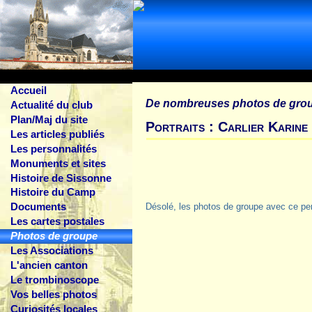
Accueil
De nombreuses photos de gro
Actualité du club
Plan/Maj du site
Portraits : Carlier Karine
Les articles publiés
Les personnalités
Monuments et sites
Histoire de Sissonne
Histoire du Camp
Documents
Désolé, les photos de groupe avec ce pe
Les cartes postales
Photos de groupe
Les Associations
L'ancien canton
Le trombinoscope
Vos belles photos
Curiosités locales