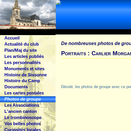
Accueil
De nombreuses photos de gro
Actualité du club
Plan/Maj du site
Portraits : Carlier Morga
Les articles publiés
Les personnalités
Monuments et sites
Histoire de Sissonne
Histoire du Camp
Documents
Désolé, les photos de groupe avec ce pe
Les cartes postales
Photos de groupe
Les Associations
L'ancien canton
Le trombinoscope
Vos belles photos
Curiosités locales