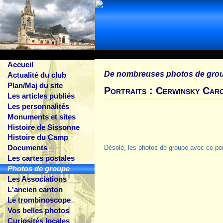
Accueil
De nombreuses photos de gro
Actualité du club
Plan/Maj du site
Portraits : Cerwinsky Car
Les articles publiés
Les personnalités
Monuments et sites
Histoire de Sissonne
Histoire du Camp
Documents
Désolé, les photos de groupe avec ce pe
Les cartes postales
Photos de groupe
Les Associations
L'ancien canton
Le trombinoscope
Vos belles photos
Curiosités locales