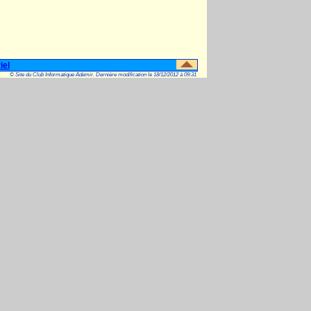
iel
© Site du Club Informatique Ademir. Dernière modification le 18/12/2012 à 09:31