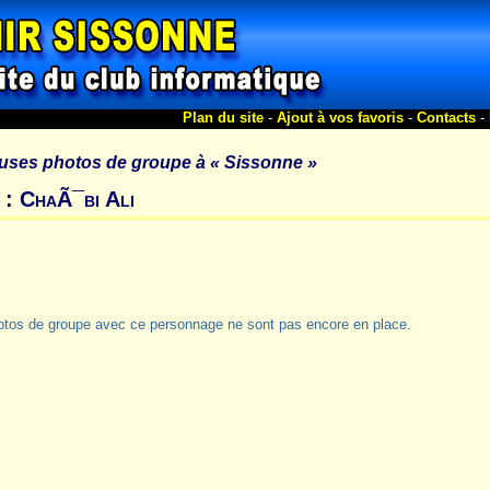
Plan du site
-
Ajout à vos favoris
-
Contacts
-
uses photos de groupe à
« Sissonne »
 : ChaÃ¯bi Ali
otos de groupe avec ce personnage ne sont pas encore en place.