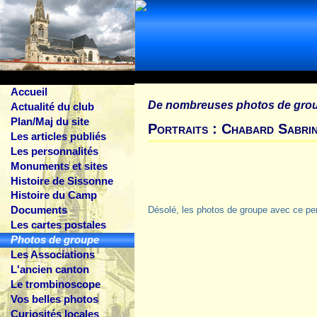
Accueil
De nombreuses photos de gro
Actualité du club
Plan/Maj du site
Portraits : Chabard Sabri
Les articles publiés
Les personnalités
Monuments et sites
Histoire de Sissonne
Histoire du Camp
Documents
Désolé, les photos de groupe avec ce pe
Les cartes postales
Photos de groupe
Les Associations
L'ancien canton
Le trombinoscope
Vos belles photos
Curiosités locales