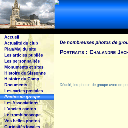
Accueil
De nombreuses photos de gro
Actualité du club
Plan/Maj du site
Portraits : Chalandre Jac
Les articles publiés
Les personnalités
Monuments et sites
Histoire de Sissonne
Histoire du Camp
Documents
Désolé, les photos de groupe avec ce pe
Les cartes postales
Photos de groupe
Les Associations
L'ancien canton
Le trombinoscope
Vos belles photos
Curiosités locales