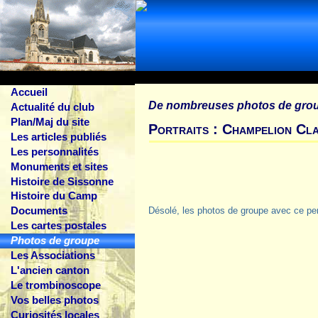
Accueil
De nombreuses photos de gro
Actualité du club
Plan/Maj du site
Portraits : Champelion Cl
Les articles publiés
Les personnalités
Monuments et sites
Histoire de Sissonne
Histoire du Camp
Documents
Désolé, les photos de groupe avec ce pe
Les cartes postales
Photos de groupe
Les Associations
L'ancien canton
Le trombinoscope
Vos belles photos
Curiosités locales