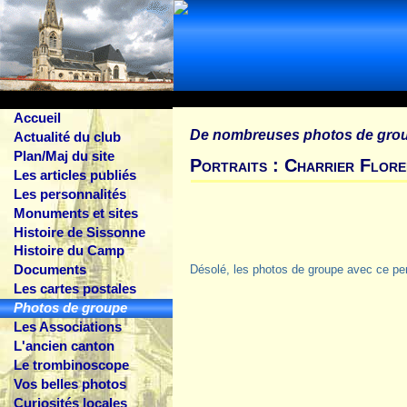
Accueil
De nombreuses photos de gro
Actualité du club
Plan/Maj du site
Portraits : Charrier Flor
Les articles publiés
Les personnalités
Monuments et sites
Histoire de Sissonne
Histoire du Camp
Documents
Désolé, les photos de groupe avec ce pe
Les cartes postales
Photos de groupe
Les Associations
L'ancien canton
Le trombinoscope
Vos belles photos
Curiosités locales