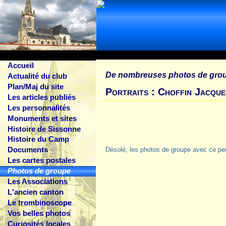
Accueil
De nombreuses photos de gro
Actualité du club
Plan/Maj du site
Portraits : Choffin Jacque
Les articles publiés
Les personnalités
Monuments et sites
Histoire de Sissonne
Histoire du Camp
Documents
Désolé, les photos de groupe avec ce pe
Les cartes postales
Photos de groupe
Les Associations
L'ancien canton
Le trombinoscope
Vos belles photos
Curiosités locales