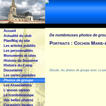
Accueil
De nombreuses photos de gro
Actualité du club
Plan/Maj du site
Portraits : Cochon Marie
Les articles publiés
Les personnalités
Monuments et sites
Histoire de Sissonne
Histoire du Camp
Documents
Désolé, les photos de groupe avec ce pe
Les cartes postales
Photos de groupe
Les Associations
L'ancien canton
Le trombinoscope
Vos belles photos
Curiosités locales