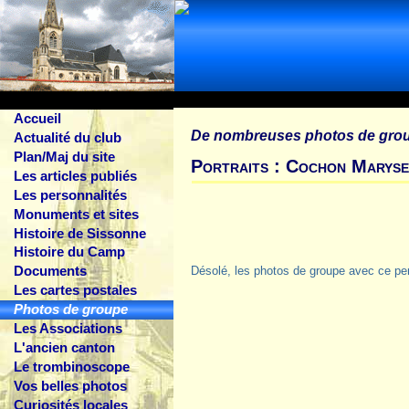
Accueil
De nombreuses photos de gro
Actualité du club
Plan/Maj du site
Portraits : Cochon Marys
Les articles publiés
Les personnalités
Monuments et sites
Histoire de Sissonne
Histoire du Camp
Documents
Désolé, les photos de groupe avec ce pe
Les cartes postales
Photos de groupe
Les Associations
L'ancien canton
Le trombinoscope
Vos belles photos
Curiosités locales