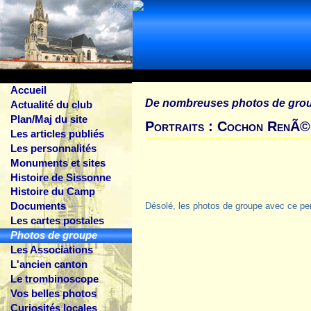
Accueil
De nombreuses photos de gro
Actualité du club
Plan/Maj du site
Portraits : Cochon RenÃ
Les articles publiés
Les personnalités
Monuments et sites
Histoire de Sissonne
Histoire du Camp
Documents
Désolé, les photos de groupe avec ce pe
Les cartes postales
Photos de groupe
Les Associations
L'ancien canton
Le trombinoscope
Vos belles photos
Curiosités locales