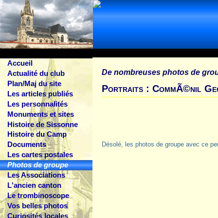
Accueil
De nombreuses photos de gro
Actualité du club
Plan/Maj du site
Portraits : CommÃ©nil Ge
Les articles publiés
Les personnalités
Monuments et sites
Histoire de Sissonne
Histoire du Camp
Documents
Désolé, les photos de groupe avec ce pe
Les cartes postales
Photos de groupe
Les Associations
L'ancien canton
Le trombinoscope
Vos belles photos
Curiosités locales