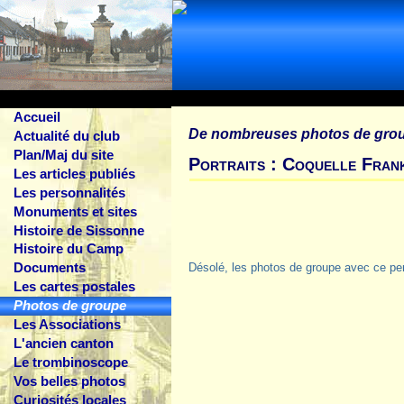
Accueil
De nombreuses photos de gro
Actualité du club
Plan/Maj du site
Portraits : Coquelle Fran
Les articles publiés
Les personnalités
Monuments et sites
Histoire de Sissonne
Histoire du Camp
Documents
Désolé, les photos de groupe avec ce pe
Les cartes postales
Photos de groupe
Les Associations
L'ancien canton
Le trombinoscope
Vos belles photos
Curiosités locales