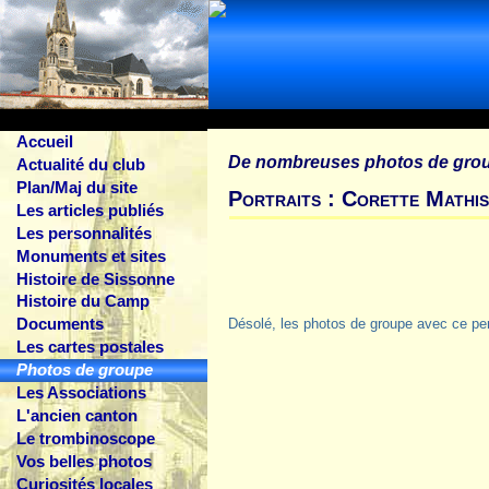
Accueil
De nombreuses photos de gro
Actualité du club
Plan/Maj du site
Portraits : Corette Mathi
Les articles publiés
Les personnalités
Monuments et sites
Histoire de Sissonne
Histoire du Camp
Documents
Désolé, les photos de groupe avec ce pe
Les cartes postales
Photos de groupe
Les Associations
L'ancien canton
Le trombinoscope
Vos belles photos
Curiosités locales