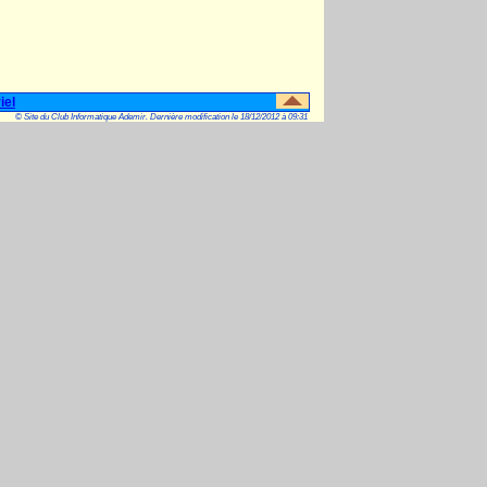
iel
© Site du Club Informatique Ademir. Dernière modification le 18/12/2012 à 09:31