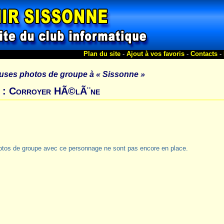
Plan du site
-
Ajout à vos favoris
-
Contacts
-
uses photos de groupe à
« Sissonne »
s : Corroyer HÃ©lÃ¨ne
otos de groupe avec ce personnage ne sont pas encore en place.