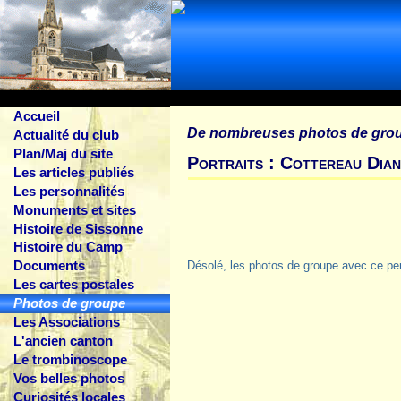
Accueil
De nombreuses photos de gro
Actualité du club
Plan/Maj du site
Portraits : Cottereau Dia
Les articles publiés
Les personnalités
Monuments et sites
Histoire de Sissonne
Histoire du Camp
Documents
Désolé, les photos de groupe avec ce pe
Les cartes postales
Photos de groupe
Les Associations
L'ancien canton
Le trombinoscope
Vos belles photos
Curiosités locales