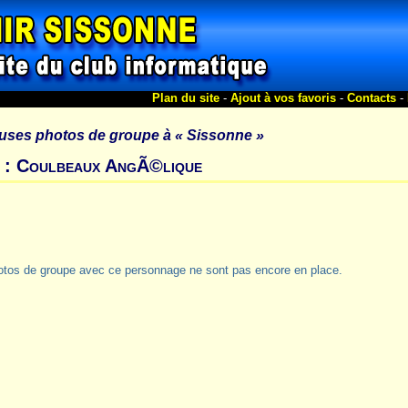
Plan du site
-
Ajout à vos favoris
-
Contacts
-
uses photos de groupe à
« Sissonne »
s : Coulbeaux AngÃ©lique
otos de groupe avec ce personnage ne sont pas encore en place.