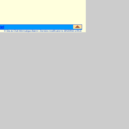
iel
© Site du Club Informatique Ademir. Dernière modification le 18/12/2012 à 09:31