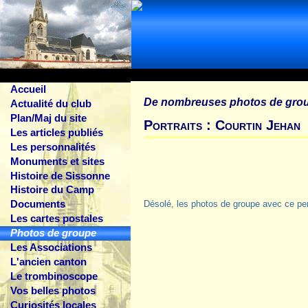
Accueil
De nombreuses photos de gro
Actualité du club
Plan/Maj du site
Portraits : Courtin Jehan
Les articles publiés
Les personnalités
Monuments et sites
Histoire de Sissonne
Histoire du Camp
Documents
Désolé, les photos de groupe avec ce pe
Les cartes postales
Photos de groupe
Les Associations
L'ancien canton
Le trombinoscope
Vos belles photos
Curiosités locales