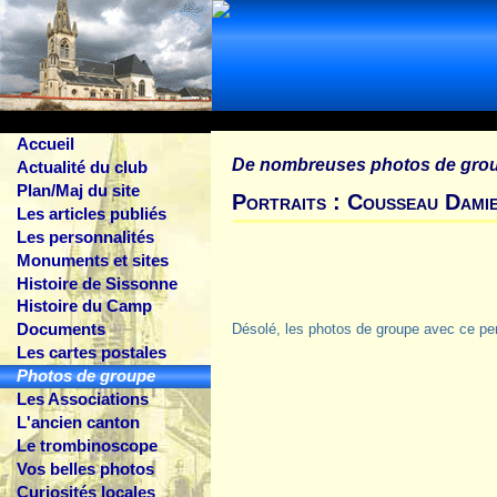
Accueil
De nombreuses photos de gro
Actualité du club
Plan/Maj du site
Portraits : Cousseau Dami
Les articles publiés
Les personnalités
Monuments et sites
Histoire de Sissonne
Histoire du Camp
Documents
Désolé, les photos de groupe avec ce pe
Les cartes postales
Photos de groupe
Les Associations
L'ancien canton
Le trombinoscope
Vos belles photos
Curiosités locales