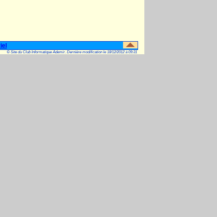
iel
© Site du Club Informatique Ademir. Dernière modification le 18/12/2012 à 09:31