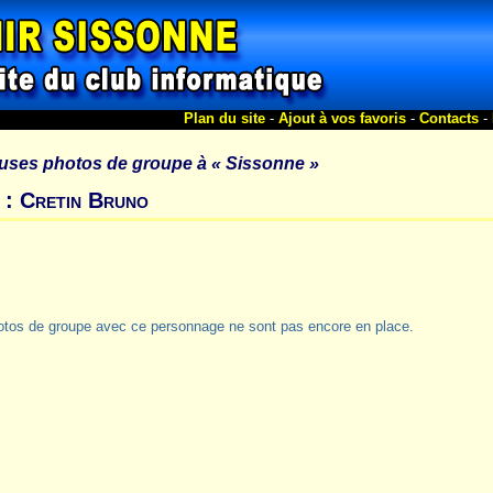
Plan du site
-
Ajout à vos favoris
-
Contacts
-
uses photos de groupe à
« Sissonne »
 : Cretin Bruno
otos de groupe avec ce personnage ne sont pas encore en place.