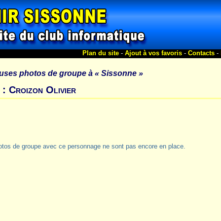
Plan du site
-
Ajout à vos favoris
-
Contacts
-
uses photos de groupe à
« Sissonne »
 : Croizon Olivier
otos de groupe avec ce personnage ne sont pas encore en place.