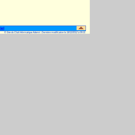
iel
© Site du Club Informatique Ademir. Dernière modification le 18/12/2012 à 09:31