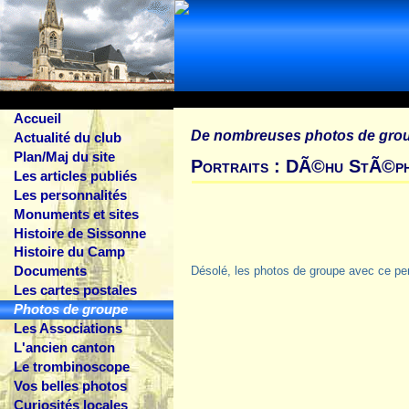
Accueil
De nombreuses photos de gro
Actualité du club
Plan/Maj du site
Portraits : DÃ©hu StÃ©ph
Les articles publiés
Les personnalités
Monuments et sites
Histoire de Sissonne
Histoire du Camp
Documents
Désolé, les photos de groupe avec ce pe
Les cartes postales
Photos de groupe
Les Associations
L'ancien canton
Le trombinoscope
Vos belles photos
Curiosités locales