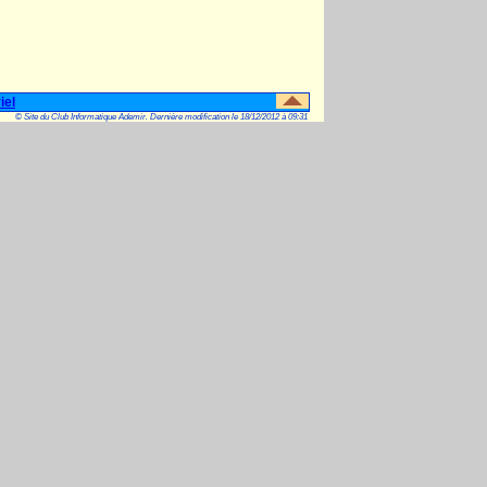
iel
© Site du Club Informatique Ademir. Dernière modification le 18/12/2012 à 09:31