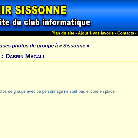
Plan du site
-
Ajout à vos favoris
-
Contacts
-
uses photos de groupe à
« Sissonne »
 : Dabrin Magali
otos de groupe avec ce personnage ne sont pas encore en place.