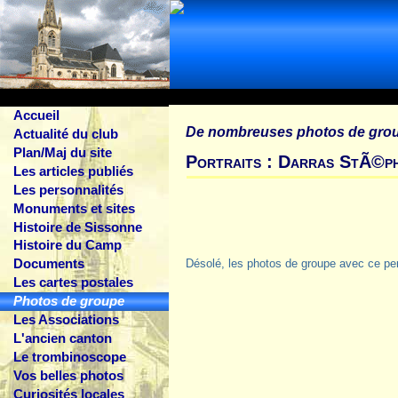
Accueil
De nombreuses photos de gro
Actualité du club
Plan/Maj du site
Portraits : Darras StÃ©ph
Les articles publiés
Les personnalités
Monuments et sites
Histoire de Sissonne
Histoire du Camp
Documents
Désolé, les photos de groupe avec ce pe
Les cartes postales
Photos de groupe
Les Associations
L'ancien canton
Le trombinoscope
Vos belles photos
Curiosités locales