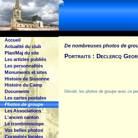
Accueil
De nombreuses photos de gro
Actualité du club
Plan/Maj du site
Portraits : Declercq Geor
Les articles publiés
Les personnalités
Monuments et sites
Histoire de Sissonne
Histoire du Camp
Documents
Désolé, les photos de groupe avec ce pe
Les cartes postales
Photos de groupe
Les Associations
L'ancien canton
Le trombinoscope
Vos belles photos
Curiosités locales