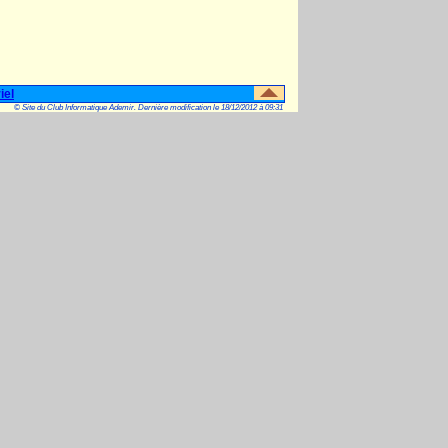
iel
© Site du Club Informatique Ademir. Dernière modification le 18/12/2012 à 09:31