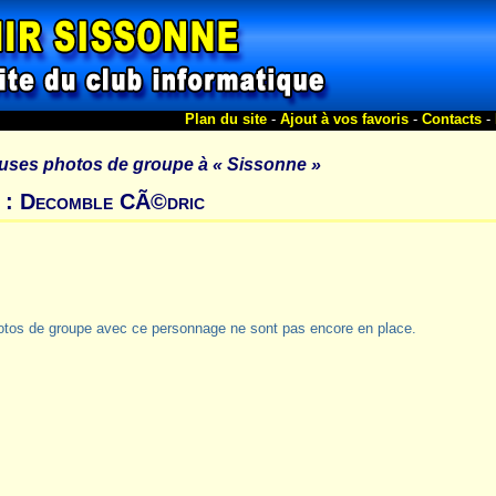
Plan du site
-
Ajout à vos favoris
-
Contacts
-
uses photos de groupe à
« Sissonne »
s : Decomble CÃ©dric
otos de groupe avec ce personnage ne sont pas encore en place.