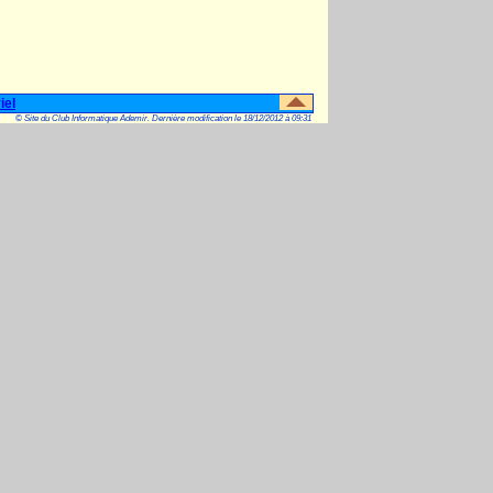
iel
© Site du Club Informatique Ademir. Dernière modification le 18/12/2012 à 09:31