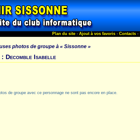
Plan du site
-
Ajout à vos favoris
-
Contacts
-
uses photos de groupe à
« Sissonne »
 : Decomble Isabelle
otos de groupe avec ce personnage ne sont pas encore en place.