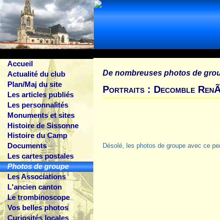
Accueil
De nombreuses photos de gro
Actualité du club
Plan/Maj du site
Portraits : Decomble Ren
Les articles publiés
Les personnalités
Monuments et sites
Histoire de Sissonne
Histoire du Camp
Documents
Désolé, les photos de groupe avec ce pe
Les cartes postales
Photos de groupe
Les Associations
L'ancien canton
Le trombinoscope
Vos belles photos
Curiosités locales