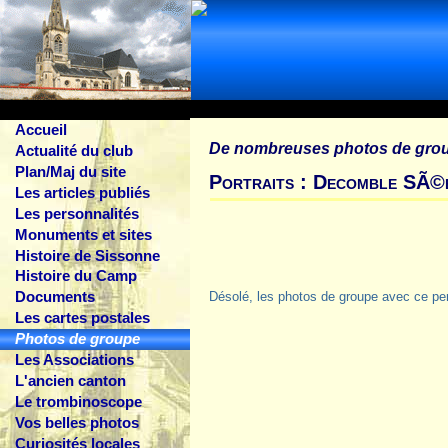
Accueil
De nombreuses photos de gro
Actualité du club
Plan/Maj du site
Portraits : Decomble SÃ©
Les articles publiés
Les personnalités
Monuments et sites
Histoire de Sissonne
Histoire du Camp
Documents
Désolé, les photos de groupe avec ce pe
Les cartes postales
Photos de groupe
Les Associations
L'ancien canton
Le trombinoscope
Vos belles photos
Curiosités locales