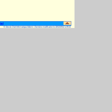
iel
© Site du Club Informatique Ademir. Dernière modification le 18/12/2012 à 09:31