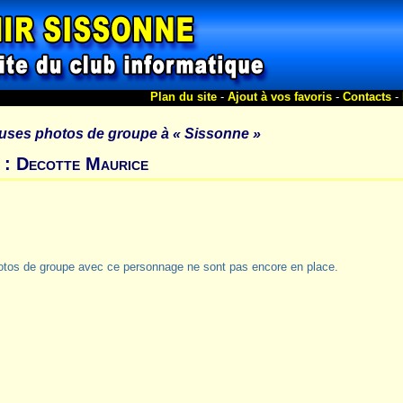
Plan du site
-
Ajout à vos favoris
-
Contacts
-
uses photos de groupe à
« Sissonne »
 : Decotte Maurice
otos de groupe avec ce personnage ne sont pas encore en place.