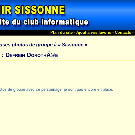
Plan du site
-
Ajout à vos favoris
-
Contacts
-
uses photos de groupe à
« Sissonne »
 : Defrein DorothÃ©e
otos de groupe avec ce personnage ne sont pas encore en place.