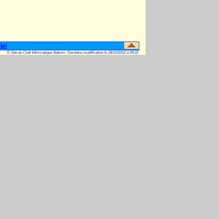
iel
© Site du Club Informatique Ademir. Dernière modification le 18/12/2012 à 09:31