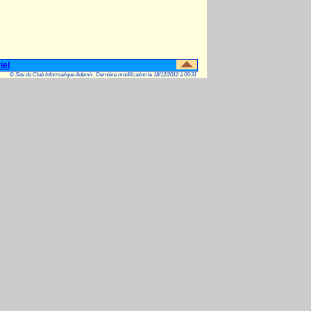
iel
© Site du Club Informatique Ademir. Dernière modification le 18/12/2012 à 09:31