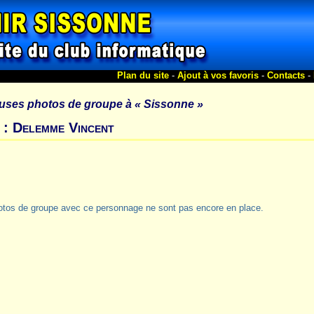
Plan du site
-
Ajout à vos favoris
-
Contacts
-
uses photos de groupe à
« Sissonne »
 : Delemme Vincent
otos de groupe avec ce personnage ne sont pas encore en place.