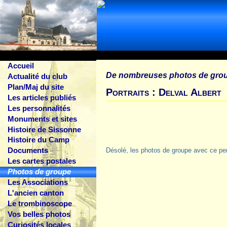
Accueil
De nombreuses photos de gro
Actualité du club
Plan/Maj du site
Portraits : Delval Albert
Les articles publiés
Les personnalités
Monuments et sites
Histoire de Sissonne
Histoire du Camp
Documents
Désolé, les photos de groupe avec ce pe
Les cartes postales
Photos de groupe
Les Associations
L'ancien canton
Le trombinoscope
Vos belles photos
Curiosités locales