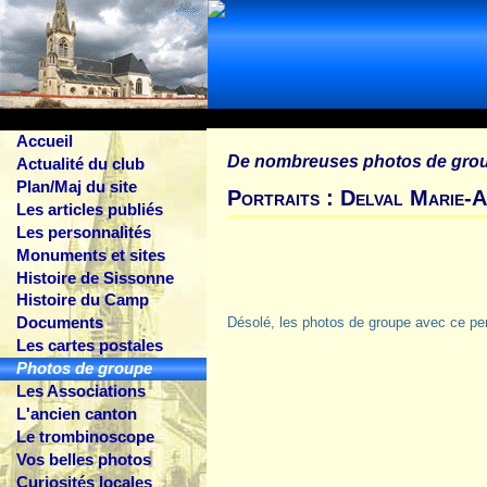
Accueil
De nombreuses photos de gro
Actualité du club
Plan/Maj du site
Portraits : Delval Marie-A
Les articles publiés
Les personnalités
Monuments et sites
Histoire de Sissonne
Histoire du Camp
Documents
Désolé, les photos de groupe avec ce pe
Les cartes postales
Photos de groupe
Les Associations
L'ancien canton
Le trombinoscope
Vos belles photos
Curiosités locales