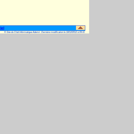
iel
© Site du Club Informatique Ademir. Dernière modification le 18/12/2012 à 09:31