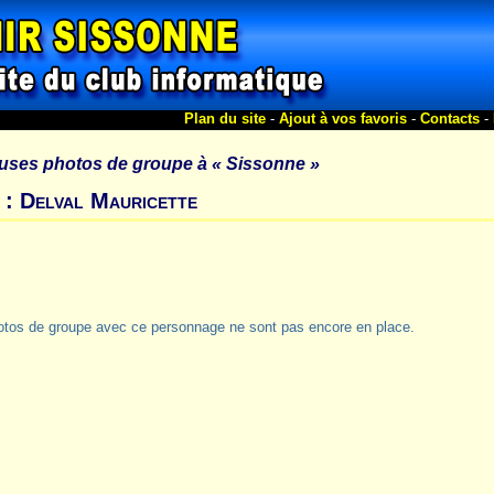
Plan du site
-
Ajout à vos favoris
-
Contacts
-
uses photos de groupe à
« Sissonne »
 : Delval Mauricette
otos de groupe avec ce personnage ne sont pas encore en place.